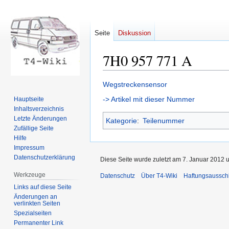
Seite
Diskussion
7H0 957 771 A
Zur
Zur
Wegstreckensensor
Navigation
Suche
-> Artikel mit dieser Nummer
Hauptseite
springen
springen
Inhaltsverzeichnis
Letzte Änderungen
Kategorie
:
Teilenummer
Zufällige Seite
Hilfe
Impressum
Datenschutzerklärung
Diese Seite wurde zuletzt am 7. Januar 2012 
Werkzeuge
Datenschutz
Über T4-Wiki
Haftungsaussch
Links auf diese Seite
Änderungen an
verlinkten Seiten
Spezialseiten
Permanenter Link