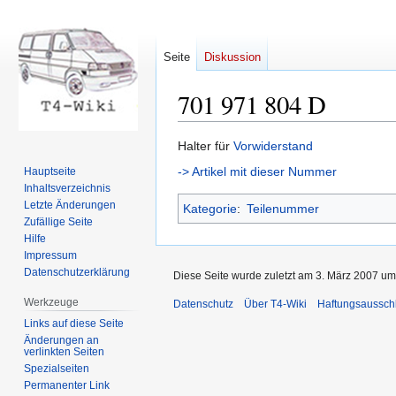
Seite
Diskussion
701 971 804 D
Zur
Zur
Halter für
Vorwiderstand
Navigation
Suche
-> Artikel mit dieser Nummer
Hauptseite
springen
springen
Inhaltsverzeichnis
Letzte Änderungen
Kategorie
:
Teilenummer
Zufällige Seite
Hilfe
Impressum
Datenschutzerklärung
Diese Seite wurde zuletzt am 3. März 2007 um
Werkzeuge
Datenschutz
Über T4-Wiki
Haftungsaussch
Links auf diese Seite
Änderungen an
verlinkten Seiten
Spezialseiten
Permanenter Link