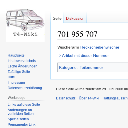
Seite
Diskussion
701 955 707
Zur
Zur
Wischerarm
Heckscheibenwischer
Navigation
Suche
-> Artikel mit dieser Nummer
Hauptseite
springen
springen
Inhaltsverzeichnis
Letzte Änderungen
Kategorie
:
Teilenummer
Zufällige Seite
Hilfe
Impressum
Datenschutzerklärung
Diese Seite wurde zuletzt am 29. Juni 2008 um
Werkzeuge
Datenschutz
Über T4-Wiki
Haftungsaussch
Links auf diese Seite
Änderungen an
verlinkten Seiten
Spezialseiten
Permanenter Link