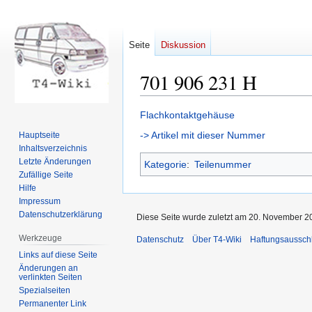
Seite
Diskussion
701 906 231 H
Zur
Zur
Flachkontaktgehäuse
Navigation
Suche
-> Artikel mit dieser Nummer
Hauptseite
springen
springen
Inhaltsverzeichnis
Letzte Änderungen
Kategorie
:
Teilenummer
Zufällige Seite
Hilfe
Impressum
Datenschutzerklärung
Diese Seite wurde zuletzt am 20. November 20
Werkzeuge
Datenschutz
Über T4-Wiki
Haftungsaussch
Links auf diese Seite
Änderungen an
verlinkten Seiten
Spezialseiten
Permanenter Link