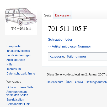
Seite
Diskussion
701 511 105 F
Zur
Zur
Schraubenfeder
Navigation
Suche
-> Artikel mit dieser Nummer
Hauptseite
springen
springen
Inhaltsverzeichnis
Letzte Änderungen
Kategorie
:
Teilenummer
Zufällige Seite
Hilfe
Impressum
Datenschutzerklärung
Diese Seite wurde zuletzt am 2. Januar 2007 
Werkzeuge
Datenschutz
Über T4-Wiki
Haftungsaussch
Links auf diese Seite
Änderungen an
verlinkten Seiten
Spezialseiten
Permanenter Link