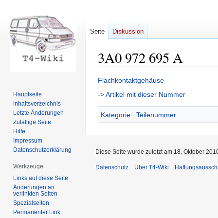
Seite
Diskussion
3A0 972 695 A
Zur
Zur
Flachkontaktgehäuse
Navigation
Suche
-> Artikel mit dieser Nummer
Hauptseite
springen
springen
Inhaltsverzeichnis
Letzte Änderungen
Kategorie
:
Teilenummer
Zufällige Seite
Hilfe
Impressum
Datenschutzerklärung
Diese Seite wurde zuletzt am 18. Oktober 201
Werkzeuge
Datenschutz
Über T4-Wiki
Haftungsaussch
Links auf diese Seite
Änderungen an
verlinkten Seiten
Spezialseiten
Permanenter Link