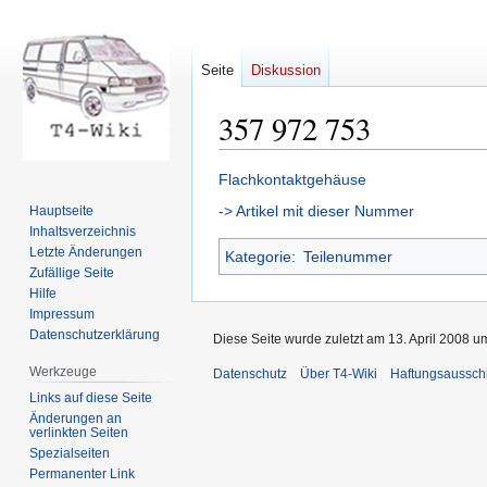
Seite
Diskussion
357 972 753
Zur
Zur
Flachkontaktgehäuse
Navigation
Suche
-> Artikel mit dieser Nummer
Hauptseite
springen
springen
Inhaltsverzeichnis
Letzte Änderungen
Kategorie
:
Teilenummer
Zufällige Seite
Hilfe
Impressum
Datenschutzerklärung
Diese Seite wurde zuletzt am 13. April 2008 u
Werkzeuge
Datenschutz
Über T4-Wiki
Haftungsaussch
Links auf diese Seite
Änderungen an
verlinkten Seiten
Spezialseiten
Permanenter Link