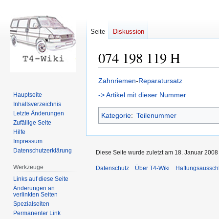
Seite
Diskussion
074 198 119 H
Zur
Zur
Zahnriemen
-
Reparatursatz
Navigation
Suche
-> Artikel mit dieser Nummer
Hauptseite
springen
springen
Inhaltsverzeichnis
Letzte Änderungen
Kategorie
:
Teilenummer
Zufällige Seite
Hilfe
Impressum
Datenschutzerklärung
Diese Seite wurde zuletzt am 18. Januar 2008
Werkzeuge
Datenschutz
Über T4-Wiki
Haftungsaussch
Links auf diese Seite
Änderungen an
verlinkten Seiten
Spezialseiten
Permanenter Link