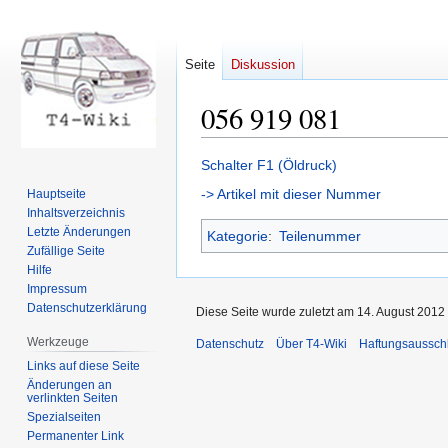
Seite
Diskussion
056 919 081
Zur
Zur
Schalter F1 (Öldruck)
Navigation
Suche
-> Artikel mit dieser Nummer
Hauptseite
springen
springen
Inhaltsverzeichnis
Letzte Änderungen
Kategorie
:
Teilenummer
Zufällige Seite
Hilfe
Impressum
Datenschutzerklärung
Diese Seite wurde zuletzt am 14. August 2012
Werkzeuge
Datenschutz
Über T4-Wiki
Haftungsaussch
Links auf diese Seite
Änderungen an
verlinkten Seiten
Spezialseiten
Permanenter Link