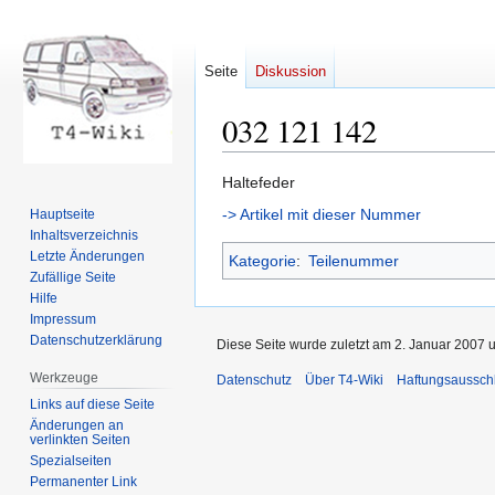
Seite
Diskussion
032 121 142
Zur
Zur
Haltefeder
Navigation
Suche
-> Artikel mit dieser Nummer
Hauptseite
springen
springen
Inhaltsverzeichnis
Letzte Änderungen
Kategorie
:
Teilenummer
Zufällige Seite
Hilfe
Impressum
Datenschutzerklärung
Diese Seite wurde zuletzt am 2. Januar 2007 
Werkzeuge
Datenschutz
Über T4-Wiki
Haftungsaussch
Links auf diese Seite
Änderungen an
verlinkten Seiten
Spezialseiten
Permanenter Link