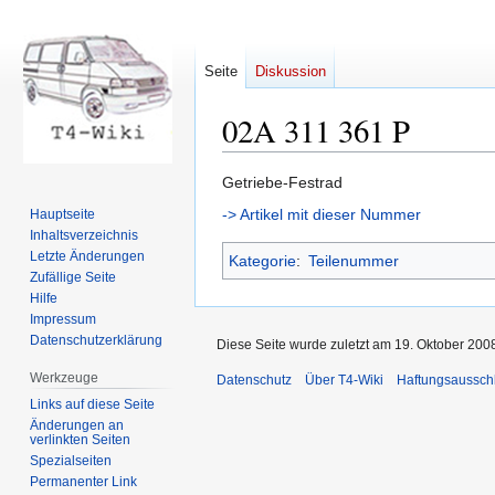
Seite
Diskussion
02A 311 361 P
Zur
Zur
Getriebe-Festrad
Navigation
Suche
-> Artikel mit dieser Nummer
Hauptseite
springen
springen
Inhaltsverzeichnis
Letzte Änderungen
Kategorie
:
Teilenummer
Zufällige Seite
Hilfe
Impressum
Datenschutzerklärung
Diese Seite wurde zuletzt am 19. Oktober 200
Werkzeuge
Datenschutz
Über T4-Wiki
Haftungsaussch
Links auf diese Seite
Änderungen an
verlinkten Seiten
Spezialseiten
Permanenter Link