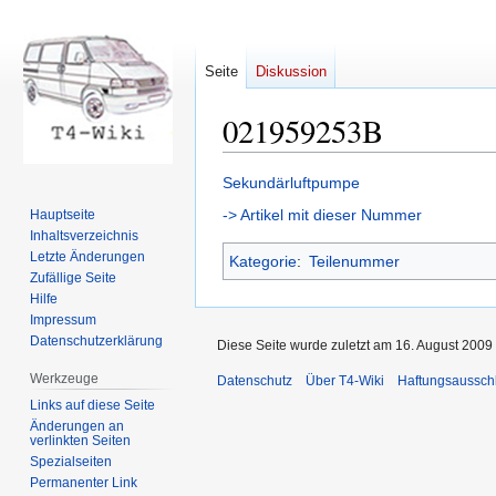
Seite
Diskussion
021959253B
Zur
Zur
Sekundärluftpumpe
Navigation
Suche
-> Artikel mit dieser Nummer
Hauptseite
springen
springen
Inhaltsverzeichnis
Letzte Änderungen
Kategorie
:
Teilenummer
Zufällige Seite
Hilfe
Impressum
Datenschutzerklärung
Diese Seite wurde zuletzt am 16. August 2009
Werkzeuge
Datenschutz
Über T4-Wiki
Haftungsaussch
Links auf diese Seite
Änderungen an
verlinkten Seiten
Spezialseiten
Permanenter Link