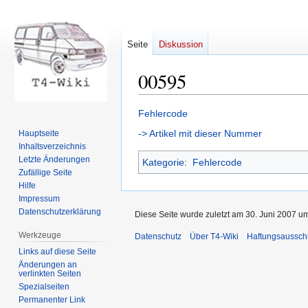
Seite
Diskussion
00595
Zur
Zur
Fehlercode
Navigation
Suche
-> Artikel mit dieser Nummer
Hauptseite
springen
springen
Inhaltsverzeichnis
Letzte Änderungen
Kategorie
:
Fehlercode
Zufällige Seite
Hilfe
Impressum
Datenschutzerklärung
Diese Seite wurde zuletzt am 30. Juni 2007 um
Werkzeuge
Datenschutz
Über T4-Wiki
Haftungsaussch
Links auf diese Seite
Änderungen an
verlinkten Seiten
Spezialseiten
Permanenter Link