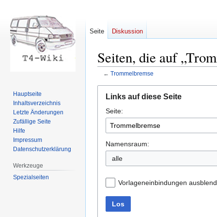
Seite
Diskussion
Seiten, die auf „Tro
←
Trommelbremse
Zur
Zur
Hauptseite
Links auf diese Seite
Navigation
Suche
Inhaltsverzeichnis
Seite:
springen
springen
Letzte Änderungen
Zufällige Seite
Hilfe
Impressum
Namensraum:
Datenschutzerklärung
Werkzeuge
Spezialseiten
Vorlageneinbindungen ausblen
Los