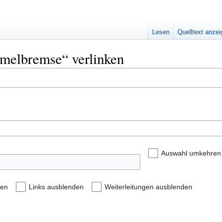
Lesen
Quelltext anze
mmelbremse“ verlinken
Auswahl umkehren
den
Links ausblenden
Weiterleitungen ausblenden