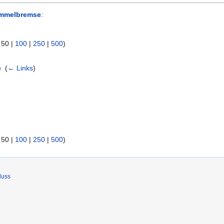
mmelbremse
:
|
50
|
100
|
250
|
500
)
 ‎
(
← Links
)
|
50
|
100
|
250
|
500
)
luss