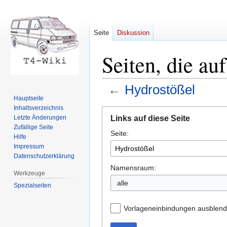
Seite
Diskussion
Seiten, die au
←
Hydrostößel
Hauptseite
Inhaltsverzeichnis
Zur
Zur
Links auf diese Seite
Letzte Änderungen
Navigation
Suche
Zufällige Seite
Seite:
springen
springen
Hilfe
Impressum
Datenschutzerklärung
Namensraum:
Werkzeuge
Spezialseiten
Vorlageneinbindungen ausblen