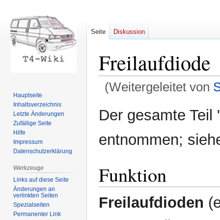
Seite
Diskussion
Freilaufdiode
(Weitergeleitet von
S
Hauptseite
Inhaltsverzeichnis
Zur
Zur
Der gesamte Teil 
Letzte Änderungen
Navigation
Suche
Zufällige Seite
springen
springen
Hilfe
entnommen; sie
Impressum
Datenschutzerklärung
Funktion
Werkzeuge
Links auf diese Seite
Änderungen an
verlinkten Seiten
Freilaufdioden
(e
Spezialseiten
Permanenter Link