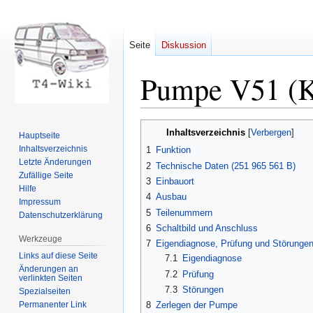
Seite
Diskussion
Pumpe V51 (Kü
Zur
Zur
Inhaltsverzeichnis
Hauptseite
Navigation
Suche
Inhaltsverzeichnis
1
Funktion
springen
springen
Letzte Änderungen
2
Technische Daten (251 965 561 B)
Zufällige Seite
3
Einbauort
Hilfe
4
Ausbau
Impressum
5
Teilenummern
Datenschutzerklärung
6
Schaltbild und Anschluss
Werkzeuge
7
Eigendiagnose, Prüfung und Störunge
Links auf diese Seite
7.1
Eigendiagnose
Änderungen an
7.2
Prüfung
verlinkten Seiten
7.3
Störungen
Spezialseiten
Permanenter Link
8
Zerlegen der Pumpe