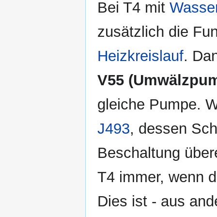
Bei T4 mit
Wasser
zusätzlich die F
Heizkreislauf
. Da
V55 (Umwälzpu
gleiche Pumpe. 
J493
, dessen Scha
Beschaltung übere
T4 immer, wenn di
Dies ist - aus an