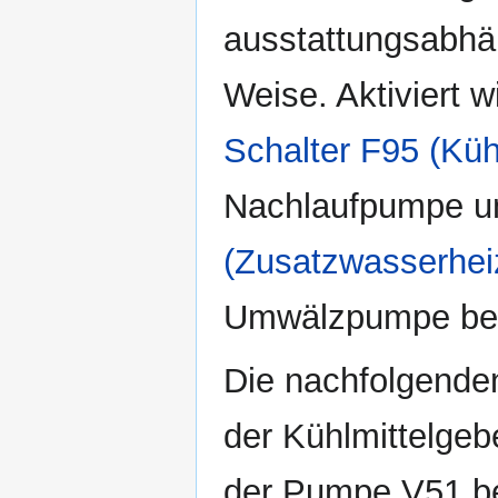
ausstattungsabhän
Weise. Aktiviert w
Schalter F95 (Küh
Nachlaufpumpe u
(Zusatzwasserhei
Umwälzpumpe bei
Die nachfolgenden
der Kühlmittelgeb
der Pumpe V51 be