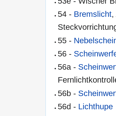
53e - Wischer 
54 -
Bremslicht
,
Steckvorrichtu
55 -
Nebelschei
56 -
Scheinwerfe
56a -
Scheinwerf
Fernlichtkontroll
56b -
Scheinwerf
56d -
Lichthupe