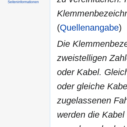
Seiten­informationen
Klemmenbezeichn
(
Quellenangabe
)
Die Klemmenbezei
zweistelligen Zah
oder Kabel. Gleic
oder gleiche Kabel
zugelassenen Fah
werden die Kabel 