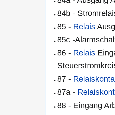
84a - Ausgang A
84b - Stromrela
85 -
Relais
Ausg
85c -Alarmschal
86 -
Relais
Einga
Steuerstromkrei
87 -
Relaiskonta
87a -
Relaiskont
88 - Eingang Ar