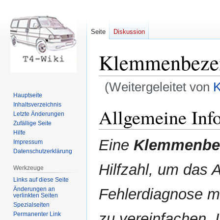
Seite
Diskussion
Klemmenbeze
(Weitergeleitet von
K
Hauptseite
Inhaltsverzeichnis
Zur
Zur
Allgemeine Inf
Letzte Änderungen
Navigation
Suche
Zufällige Seite
springen
springen
Hilfe
Eine
Klemmenbe
Impressum
Datenschutzerklärung
Hilfzahl, um das 
Werkzeuge
Links auf diese Seite
Änderungen an
Fehlerdiagnose mi
verlinkten Seiten
Spezialseiten
zu vereinfachen. 
Permanenter Link