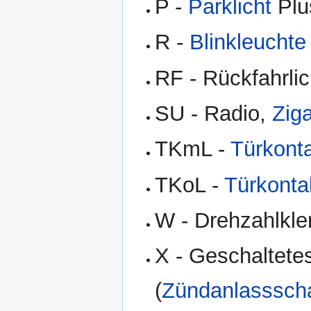
P -
Parklicht
Plu
R -
Blinkleuchte
RF - Rückfahrli
SU - Radio,
Zig
TKmL -
Türkont
TKoL -
Türkonta
W - Drehzahlkl
X - Geschaltete
(
Zündanlassscha