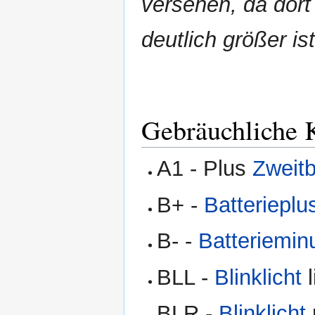
versehen, da dort
deutlich größer is
Gebräuchliche
A1 - Plus
Zweitb
B+ -
Batterieplu
B- -
Batteriemin
BLL -
Blinklicht
l
BLR -
Blinklicht