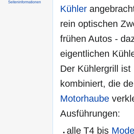
Seiten­informationen
Kühler
angebrachte
rein optischen Zw
frühen Autos - d
eigentlichen Kühle
Der Kühlergrill is
kombiniert, die d
Motorhaube
verkle
Ausführungen:
alle T4 bis
Model