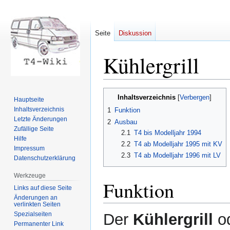
Seite
Diskussion
Kühlergrill
Zur
Zur
Inhaltsverzeichnis
Hauptseite
Navigation
Suche
Inhaltsverzeichnis
1
Funktion
springen
springen
Letzte Änderungen
2
Ausbau
Zufällige Seite
2.1
T4 bis Modelljahr 1994
Hilfe
2.2
T4 ab Modelljahr 1995 mit KV
Impressum
2.3
T4 ab Modelljahr 1996 mit LV
Datenschutzerklärung
Werkzeuge
Funktion
Links auf diese Seite
Änderungen an
verlinkten Seiten
Spezialseiten
Der
Kühlergrill
od
Permanenter Link