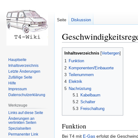
Seite
Diskussion
Geschwindigkeitsrege
Zur
Zur
Inhaltsverzeichnis
Navigation
Suche
Hauptseite
1
Funktion
springen
springen
Inhaltsverzeichnis
2
Komponenten/Einbauorte
Letzte Änderungen
3
Teilenummern
Zufällige Seite
4
Elektrik
Hilfe
5
Nachrüstung
Impressum
5.1
Kabelbaum
Datenschutzerklärung
5.2
Schalter
Werkzeuge
5.3
Freischaltung
Links auf diese Seite
Änderungen an
verlinkten Seiten
Funktion
Spezialseiten
Permanenter Link
Bei T4 mit
E-Gas
erfolgt die Geschwin