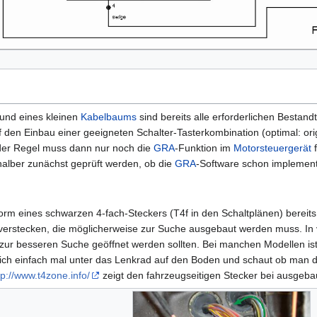
und eines kleinen
Kabelbaums
sind bereits alle erforderlichen Bestand
 den Einbau einer geeigneten Schalter-Tasterkombination (optimal: ori
 der Regel muss dann nur noch die
GRA
-Funktion im
Motorsteuergerät
f
shalber zunächst geprüft werden, ob die
GRA
-Software schon implementie
Form eines schwarzen 4-fach-Steckers (T4f in den Schaltplänen) bereits
erstecken, die möglicherweise zur Suche ausgebaut werden muss. In vi
 zur besseren Suche geöffnet werden sollten. Bei manchen Modellen is
ch einfach mal unter das Lenkrad auf den Boden und schaut ob man de
tp://www.t4zone.info/
zeigt den fahrzeugseitigen Stecker bei ausgeb