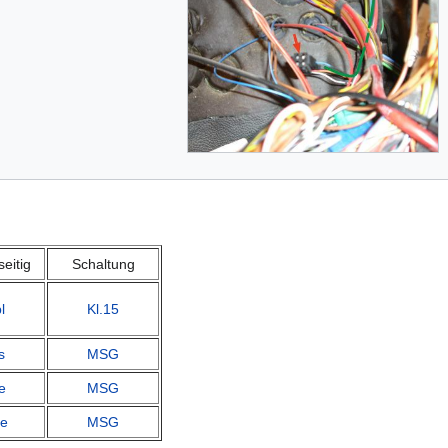
seitig
Schaltung
l
Kl.15
s
MSG
e
MSG
e
MSG