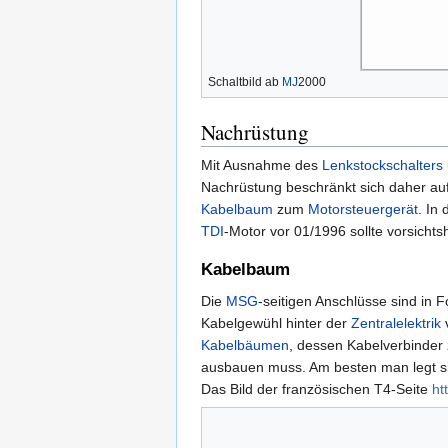
Schaltbild ab
MJ
2000
Nachrüstung
Mit Ausnahme des
Lenkstockschalters
Nachrüstung beschränkt sich daher auf
Kabelbaum
zum
Motorsteuergerät
. In
TDI
-Motor vor 01/1996 sollte vorsicht
Kabelbaum
Die
MSG
-seitigen Anschlüsse sind in 
Kabelgewühl hinter der
Zentralelektrik
v
Kabelbäumen
, dessen Kabelverbinder
ausbauen muss. Am besten man legt si
Das Bild der französischen T4-Seite
ht