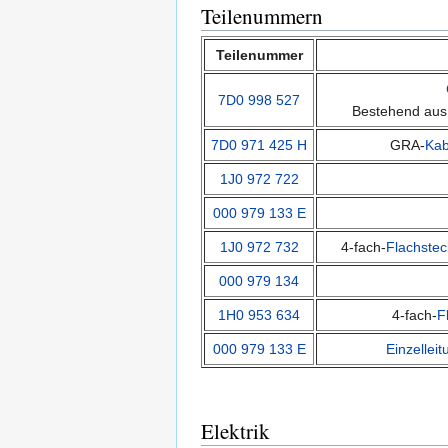
Teilenummern
Teilenummer
7D0 998 527
Bestehend aus 
7D0 971 425 H
GRA-
Ka
1J0 972 722
000 979 133 E
1J0 972 732
4-fach-
Flachste
000 979 134
1H0 953 634
4-fach-
F
000 979 133 E
Einzelleit
Elektrik