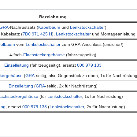
Bezeichnung
GRA
-Nachrüstsatz (
Kabelbaum
und
Lenkstockschalter
)
Kabelsatz (
7D0 971 425 H
),
Lenkstockschalter
und Montageanleitung
belbaum
vom
Lenkstockschalter
zum GRA-Anschluss (unsicher!)
4-fach-
Flachsteckergehäuse
(fahrzeugseitig)
Einzelleitung
(fahrzeugseitig), ersetzt
000 979 133
ckergehäuse
(
GRA
-seitig, also Gegenstück zu oben, 1x für Nachrüstung
Einzelleitung
(
GRA
-seitig, 2x für Nachrüstung)
lachsteckergehäuse
(für
Lenkstockschalter
, 1x für Nachrüstung)
ung
, ersetzt
000 979 133
(
Lenkstockschalter
, 2x für Nachrüstung)