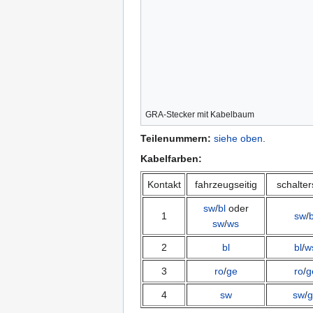
GRA-Stecker mit Kabelbaum
Teilenummern:
siehe oben
.
Kabelfarben:
Kontakt
fahrzeugseitig
schalter
sw
/
bl
oder
1
sw
/
b
sw
/
ws
2
bl
bl
/
w
3
ro
/
ge
ro
/
g
4
sw
sw
/
g