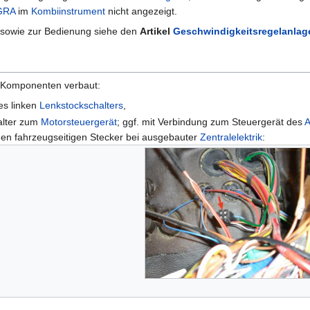
GRA
im
Kombiinstrument
nicht angezeigt.
sowie zur Bedienung siehe den
Artikel
Geschwindigkeitsregelanlag
 Komponenten verbaut:
des linken
Lenkstockschalters
,
lter zum
Motorsteuergerät
; ggf. mit Verbindung zum Steuergerät des
A
den fahrzeugseitigen Stecker bei ausgebauter
Zentralelektrik
: