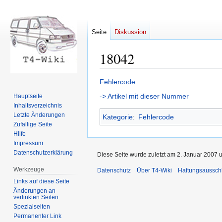
Seite
Diskussion
18042
Zur
Zur
Fehlercode
Navigation
Suche
-> Artikel mit dieser Nummer
Hauptseite
springen
springen
Inhaltsverzeichnis
Letzte Änderungen
Kategorie
:
Fehlercode
Zufällige Seite
Hilfe
Impressum
Datenschutzerklärung
Diese Seite wurde zuletzt am 2. Januar 2007 
Werkzeuge
Datenschutz
Über T4-Wiki
Haftungsaussch
Links auf diese Seite
Änderungen an
verlinkten Seiten
Spezialseiten
Permanenter Link