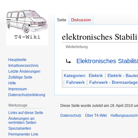
Seite
Diskussion
elektronisches Stabi
Weiterleitung
Zur
Zur
Weiterleitung nach:
Elektronisches Stabil
Hauptseite
Navigation
Suche
Inhaltsverzeichnis
springen
springen
Letzte Änderungen
Kategorien
:
Elektrik
Elektrik - Bautei
Zufällige Seite
Fahrwerk
Fahrwerk - Bremsanlage
Hilfe
Impressum
Datenschutzerklärung
Werkzeuge
Diese Seite wurde zuletzt am 18. April 2010 u
Links auf diese Seite
Datenschutz
Über T4-Wiki
Haftungsaussch
Änderungen an
verlinkten Seiten
Spezialseiten
Permanenter Link