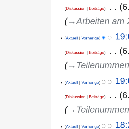
2019
‎
6
Diskussion
Beiträge
→‎Arbeiten am 
1.
19:
Aktuell
Vorherige
September
2018
‎
6
Diskussion
Beiträge
→‎Teilenummer
19:
Aktuell
Vorherige
‎
6
Diskussion
Beiträge
→‎Teilenummer
4.
18:
Aktuell
Vorherige
Juni