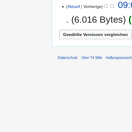
26.
09:
g
Aktuell
Vorherige
Dezember
2009
6.016 Bytes
K
e
i
n
e
Datenschutz
Über T4-Wiki
Haftungsaussch
B
e
a
r
b
e
i
t
u
n
g