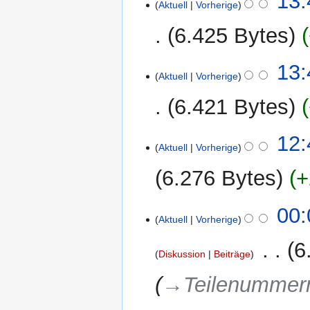
13:
Aktuell
Vorherige
i
t
6.425 Bytes
u
n
13:
g
Aktuell
Vorherige
s
6.421 Bytes
z
u
s
12:
Aktuell
Vorherige
a
m
6.276 Bytes
+
m
e
12.
00:
n
Aktuell
Vorherige
Februar
f
2012
a
‎
6
Diskussion
Beiträge
s
s
→‎Teilenummer
u
n