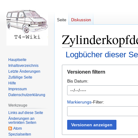
Seite
Diskussion
Zylinderkopfd
Logbücher dieser Se
Hauptseite
Inhaltsverzeichnis
Zur
Zur
Versionen filtern
Letzte Änderungen
Navigation
Suche
Zufällige Seite
Bis Datum:
springen
springen
Hilfe
Impressum
Datenschutzerklärung
Markierungs
-Filter:
Werkzeuge
Links auf diese Seite
Änderungen an
verlinkten Seiten
Versionen anzeigen
Atom
Spezialseiten