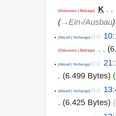
2014
‎
K
Diskussion
Beiträge
→‎Ein-/Ausbau
30.
10:
Aktuell
Vorherige
Mai
2014
‎
6
Diskussion
Beiträge
K
21.
21:
e
Aktuell
Vorherige
Mai
i
2014
6.499 Bytes
n
e
B
17.
13:
Aktuell
Vorherige
e
Mai
a
2014
6.425 Bytes
r
b
e