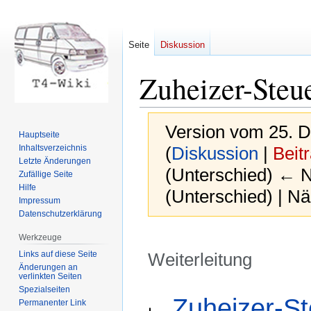
Seite
Diskussion
Zuheizer-Steu
Version vom 25. 
Hauptseite
Inhaltsverzeichnis
(
Diskussion
|
Beit
Letzte Änderungen
(Unterschied) ← Nä
Zufällige Seite
Hilfe
(Unterschied) | N
Impressum
Datenschutzerklärung
Werkzeuge
Links auf diese Seite
Weiterleitung
Änderungen an
verlinkten Seiten
Zur
Zur
Spezialseiten
Weiterleitung nach:
Zuheizer-S
Permanenter Link
Navigation
Suche