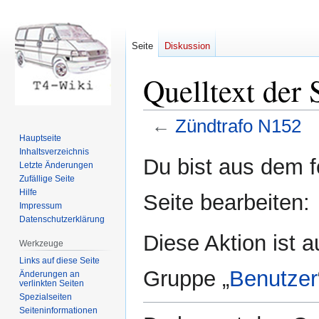
Seite
Diskussion
Quelltext der
←
Zündtrafo N152
Hauptseite
Inhaltsverzeichnis
Zur
Zur
Du bist aus dem f
Letzte Änderungen
Navigation
Suche
Zufällige Seite
springen
springen
Hilfe
Seite bearbeiten:
Impressum
Datenschutzerklärung
Diese Aktion ist a
Werkzeuge
Links auf diese Seite
Gruppe „
Benutzer
Änderungen an
verlinkten Seiten
Spezialseiten
Seiten­informationen