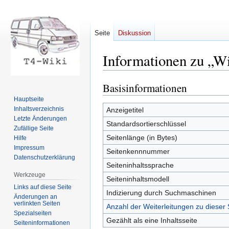
Seite
Diskussion
Informationen zu „W
Basisinformationen
Zur
Zur
Navigation
Suche
Hauptseite
springen
springen
Inhaltsverzeichnis
Anzeigetitel
Letzte Änderungen
Standardsortierschlüssel
Zufällige Seite
Seitenlänge (in Bytes)
Hilfe
Impressum
Seitenkennnummer
Datenschutzerklärung
Seiteninhaltssprache
Werkzeuge
Seiteninhaltsmodell
Links auf diese Seite
Indizierung durch Suchmaschinen
Änderungen an
verlinkten Seiten
Anzahl der Weiterleitungen zu dieser 
Spezialseiten
Gezählt als eine Inhaltsseite
Seiten­informationen