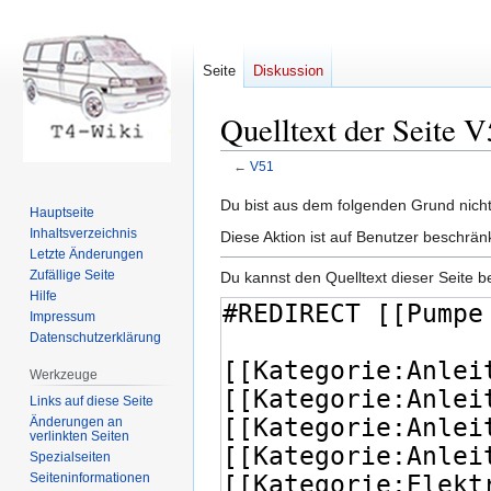
Seite
Diskussion
Quelltext der Seite 
←
V51
Zur
Zur
Du bist aus dem folgenden Grund nicht 
Hauptseite
Navigation
Suche
Inhaltsverzeichnis
Diese Aktion ist auf Benutzer beschrän
springen
springen
Letzte Änderungen
Zufällige Seite
Du kannst den Quelltext dieser Seite b
Hilfe
Impressum
Datenschutzerklärung
Werkzeuge
Links auf diese Seite
Änderungen an
verlinkten Seiten
Spezialseiten
Seiten­informationen