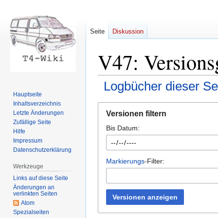
Seite
Diskussion
V47: Versions
Logbücher dieser Se
Hauptseite
Inhaltsverzeichnis
Zur
Zur
Versionen filtern
Letzte Änderungen
Navigation
Suche
Zufällige Seite
Bis Datum:
springen
springen
Hilfe
Impressum
Datenschutzerklärung
Markierungs
-Filter:
Werkzeuge
Links auf diese Seite
Änderungen an
verlinkten Seiten
Versionen anzeigen
Atom
Spezialseiten