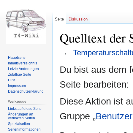
Seite
Diskussion
Quelltext der 
←
Temperaturschalt
Hauptseite
Inhaltsverzeichnis
Zur
Zur
Du bist aus dem f
Letzte Änderungen
Navigation
Suche
Zufällige Seite
springen
springen
Hilfe
Seite bearbeiten:
Impressum
Datenschutzerklärung
Diese Aktion ist a
Werkzeuge
Links auf diese Seite
Gruppe „
Benutzer
Änderungen an
verlinkten Seiten
Spezialseiten
Seiten­informationen