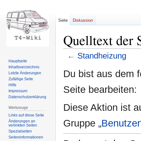
Seite
Diskussion
Quelltext der 
←
Standheizung
Hauptseite
Inhaltsverzeichnis
Zur
Zur
Du bist aus dem f
Letzte Änderungen
Navigation
Suche
Zufällige Seite
springen
springen
Hilfe
Seite bearbeiten:
Impressum
Datenschutzerklärung
Diese Aktion ist a
Werkzeuge
Links auf diese Seite
Gruppe „
Benutzer
Änderungen an
verlinkten Seiten
Spezialseiten
Seiten­informationen