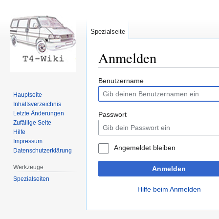
Spezialseite
Anmelden
Zur
Zur
Benutzername
Navigation
Suche
Hauptseite
springen
springen
Inhaltsverzeichnis
Letzte Änderungen
Passwort
Zufällige Seite
Hilfe
Impressum
Angemeldet bleiben
Datenschutzerklärung
Werkzeuge
Anmelden
Spezialseiten
Hilfe beim Anmelden