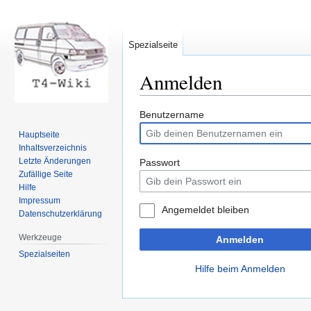
Spezialseite
Anmelden
Zur
Zur
Benutzername
Navigation
Suche
Hauptseite
springen
springen
Inhaltsverzeichnis
Letzte Änderungen
Passwort
Zufällige Seite
Hilfe
Impressum
Angemeldet bleiben
Datenschutzerklärung
Werkzeuge
Anmelden
Spezialseiten
Hilfe beim Anmelden