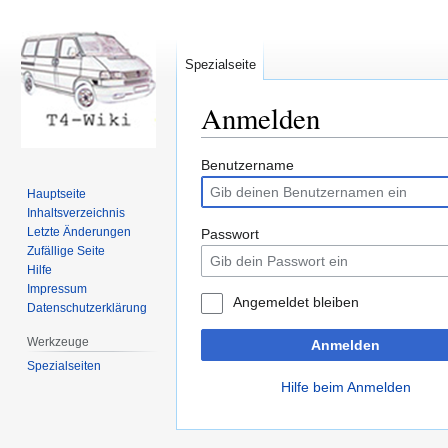
Spezialseite
Anmelden
Zur
Zur
Benutzername
Navigation
Suche
Hauptseite
springen
springen
Inhaltsverzeichnis
Letzte Änderungen
Passwort
Zufällige Seite
Hilfe
Impressum
Angemeldet bleiben
Datenschutzerklärung
Werkzeuge
Anmelden
Spezialseiten
Hilfe beim Anmelden