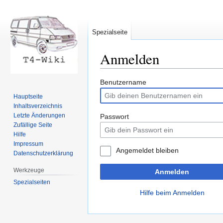
Spezialseite
Anmelden
Zur
Zur
Benutzername
Navigation
Suche
Hauptseite
springen
springen
Inhaltsverzeichnis
Letzte Änderungen
Passwort
Zufällige Seite
Hilfe
Impressum
Angemeldet bleiben
Datenschutzerklärung
Werkzeuge
Anmelden
Spezialseiten
Hilfe beim Anmelden