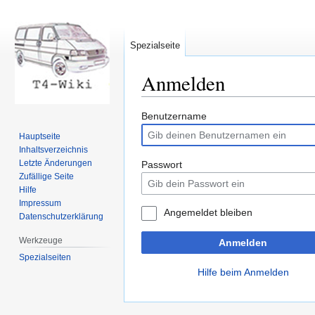
Spezialseite
Anmelden
Zur
Zur
Benutzername
Navigation
Suche
Hauptseite
springen
springen
Inhaltsverzeichnis
Letzte Änderungen
Passwort
Zufällige Seite
Hilfe
Impressum
Angemeldet bleiben
Datenschutzerklärung
Werkzeuge
Anmelden
Spezialseiten
Hilfe beim Anmelden