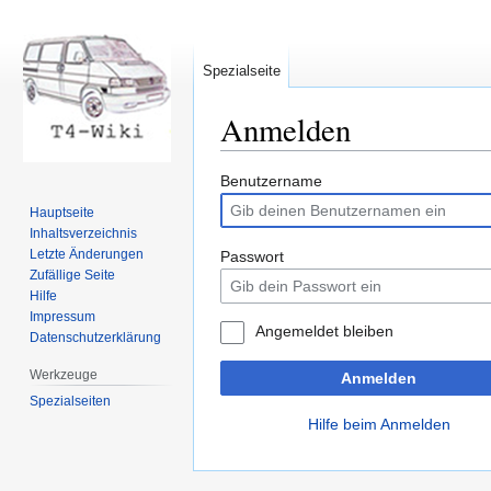
Spezialseite
Anmelden
Zur
Zur
Benutzername
Navigation
Suche
Hauptseite
springen
springen
Inhaltsverzeichnis
Letzte Änderungen
Passwort
Zufällige Seite
Hilfe
Impressum
Angemeldet bleiben
Datenschutzerklärung
Werkzeuge
Anmelden
Spezialseiten
Hilfe beim Anmelden