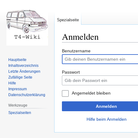
Spezialseite
Anmelden
Zur
Zur
Benutzername
Navigation
Suche
Hauptseite
springen
springen
Inhaltsverzeichnis
Letzte Änderungen
Passwort
Zufällige Seite
Hilfe
Impressum
Angemeldet bleiben
Datenschutzerklärung
Werkzeuge
Anmelden
Spezialseiten
Hilfe beim Anmelden