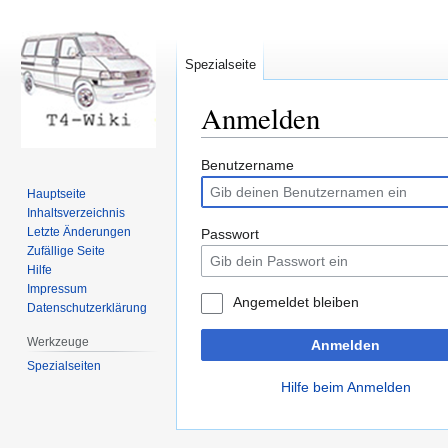
Spezialseite
Anmelden
Zur
Zur
Benutzername
Navigation
Suche
Hauptseite
springen
springen
Inhaltsverzeichnis
Letzte Änderungen
Passwort
Zufällige Seite
Hilfe
Impressum
Angemeldet bleiben
Datenschutzerklärung
Werkzeuge
Anmelden
Spezialseiten
Hilfe beim Anmelden