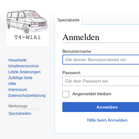
Spezialseite
Anmelden
Zur
Zur
Benutzername
Navigation
Suche
Hauptseite
springen
springen
Inhaltsverzeichnis
Letzte Änderungen
Passwort
Zufällige Seite
Hilfe
Impressum
Angemeldet bleiben
Datenschutzerklärung
Werkzeuge
Anmelden
Spezialseiten
Hilfe beim Anmelden