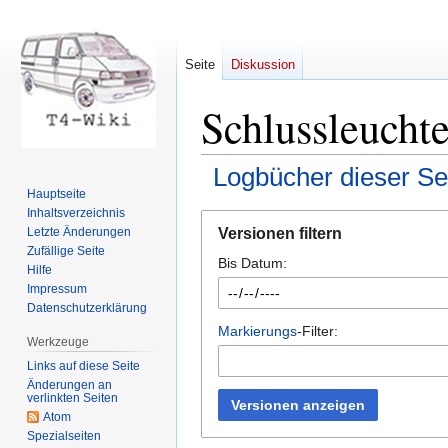
Seite
Diskussion
Schlussleuchte
Logbücher dieser Se
Hauptseite
Inhaltsverzeichnis
Zur
Zur
Versionen filtern
Letzte Änderungen
Navigation
Suche
Zufällige Seite
Bis Datum:
springen
springen
Hilfe
Impressum
Datenschutzerklärung
Markierungs
-Filter:
Werkzeuge
Links auf diese Seite
Änderungen an
verlinkten Seiten
Versionen anzeigen
Atom
Spezialseiten