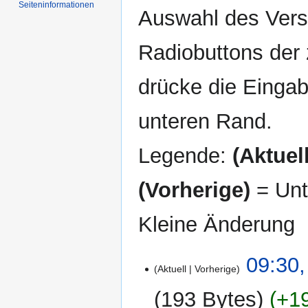
Seiten­informationen
Auswahl des Versi
Radiobuttons der
drücke die Eingab
unteren Rand.
Legende:
(Aktuell
(Vorherige)
= Unt
Kleine Änderung
26.
09:30,
Aktuell
Vorherige
Dezember
2009
193 Bytes
+1