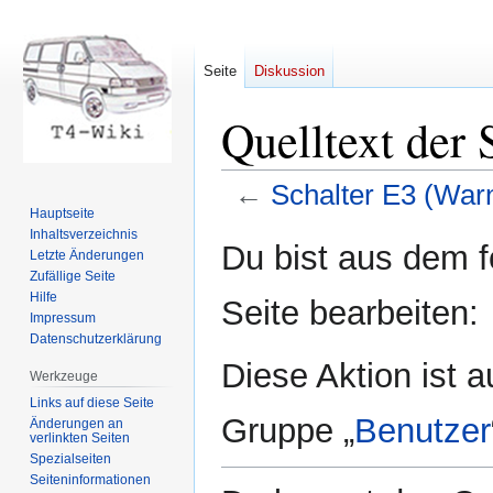
Seite
Diskussion
Quelltext der 
←
Schalter E3 (Warn
Hauptseite
Inhaltsverzeichnis
Zur
Zur
Du bist aus dem f
Letzte Änderungen
Navigation
Suche
Zufällige Seite
springen
springen
Hilfe
Seite bearbeiten:
Impressum
Datenschutzerklärung
Diese Aktion ist a
Werkzeuge
Links auf diese Seite
Gruppe „
Benutzer
Änderungen an
verlinkten Seiten
Spezialseiten
Seiten­informationen