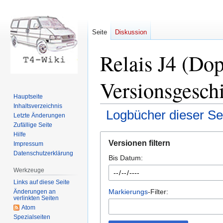
Seite
Diskussion
Relais J4 (Do
Versionsgesch
Hauptseite
Inhaltsverzeichnis
Logbücher dieser Se
Letzte Änderungen
Zufällige Seite
Hilfe
Zur
Zur
Versionen filtern
Impressum
Navigation
Suche
Datenschutzerklärung
Bis Datum:
springen
springen
Werkzeuge
Links auf diese Seite
Markierungs
-Filter:
Änderungen an
verlinkten Seiten
Atom
Spezialseiten