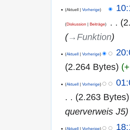
20.
10:
Aktuell
Vorherige
Oktober
2018
‎
2
Diskussion
Beiträge
→‎Funktion
30.
20:
Aktuell
Vorherige
Januar
2012
2.264 Bytes
+
K
01:
e
Aktuell
Vorherige
i
2.263 Bytes
n
e
querverweis J5
B
e
a
23.
18:
r
Aktuell
Vorherige