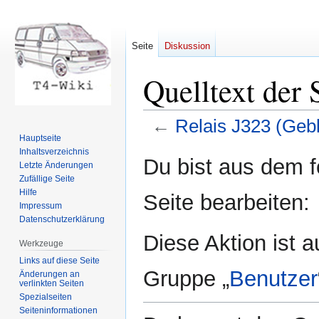
Seite
Diskussion
Quelltext der 
←
Relais J323 (Geb
Hauptseite
Inhaltsverzeichnis
Zur
Zur
Du bist aus dem f
Letzte Änderungen
Navigation
Suche
Zufällige Seite
springen
springen
Hilfe
Seite bearbeiten:
Impressum
Datenschutzerklärung
Diese Aktion ist a
Werkzeuge
Links auf diese Seite
Gruppe „
Benutzer
Änderungen an
verlinkten Seiten
Spezialseiten
Seiten­informationen