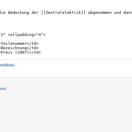
gebläse)
.
luss