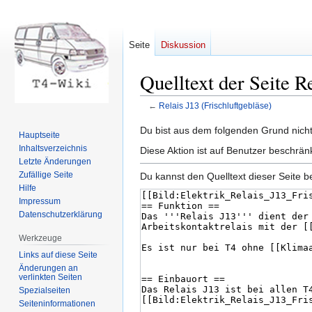
Seite
Diskussion
Quelltext der Seite R
←
Relais J13 (Frischluftgebläse)
Zur
Zur
Du bist aus dem folgenden Grund nicht 
Hauptseite
Navigation
Suche
Inhaltsverzeichnis
Diese Aktion ist auf Benutzer beschrän
springen
springen
Letzte Änderungen
Zufällige Seite
Du kannst den Quelltext dieser Seite b
Hilfe
Impressum
Datenschutzerklärung
Werkzeuge
Links auf diese Seite
Änderungen an
verlinkten Seiten
Spezialseiten
Seiten­informationen