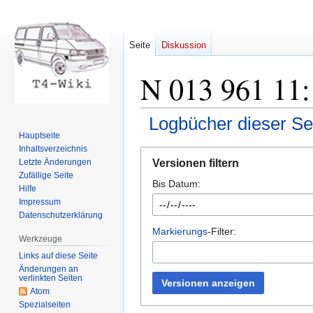
Seite
Diskussion
N 013 961 11:
Logbücher dieser Se
Hauptseite
Inhaltsverzeichnis
Zur
Zur
Versionen filtern
Letzte Änderungen
Navigation
Suche
Zufällige Seite
Bis Datum:
springen
springen
Hilfe
Impressum
Datenschutzerklärung
Markierungs
-Filter:
Werkzeuge
Links auf diese Seite
Änderungen an
verlinkten Seiten
Versionen anzeigen
Atom
Spezialseiten