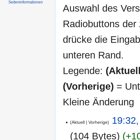
Seiten­informationen
Auswahl des Versi
Radiobuttons der
drücke die Eingab
unteren Rand.
Legende:
(Aktuell
(Vorherige)
= Unt
Kleine Änderung
8.
19:32,
Aktuell
Vorherige
März
2009
104 Bytes
+1