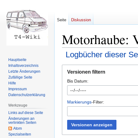
Seite
Diskussion
Motorhaube: V
Logbücher dieser Se
Hauptseite
Inhaltsverzeichnis
Zur
Zur
Versionen filtern
Letzte Änderungen
Navigation
Suche
Zufällige Seite
Bis Datum:
springen
springen
Hilfe
Impressum
Datenschutzerklärung
Markierungs
-Filter:
Werkzeuge
Links auf diese Seite
Änderungen an
verlinkten Seiten
Versionen anzeigen
Atom
Spezialseiten