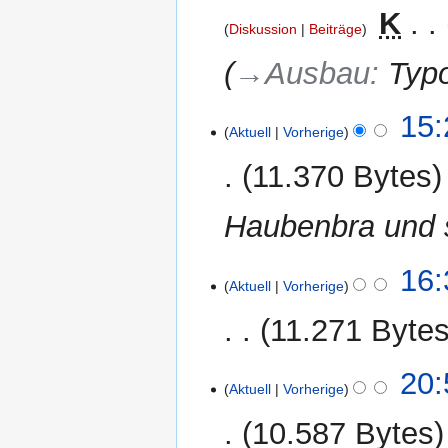
2013
‎
K
Diskussion
Beiträge
→‎Ausbau
:
Typ
25.
15:
Aktuell
Vorherige
Juli
2012
11.370 Bytes
Haubenbra und s
22.
16:
Aktuell
Vorherige
März
2012
11.271 Byte
K
8.
20:
e
Aktuell
Vorherige
August
i
2010
10.587 Bytes
n