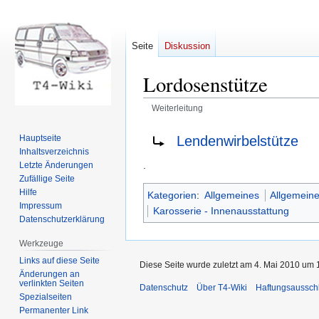
Seite
Diskussion
Lordosenstütze
Weiterleitung
Zur
Zur
Weiterleitung nach:
Lendenwirbelstütze
Hauptseite
Navigation
Suche
Inhaltsverzeichnis
springen
springen
.
Letzte Änderungen
Zufällige Seite
Hilfe
Kategorien
:
Allgemeines
Allgemeine
Impressum
Karosserie - Innenausstattung
Datenschutzerklärung
Werkzeuge
Links auf diese Seite
Diese Seite wurde zuletzt am 4. Mai 2010 um 1
Änderungen an
verlinkten Seiten
Datenschutz
Über T4-Wiki
Haftungsaussch
Spezialseiten
Permanenter Link