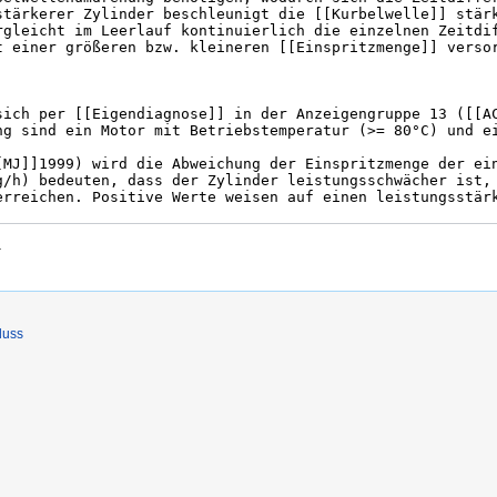
.
luss