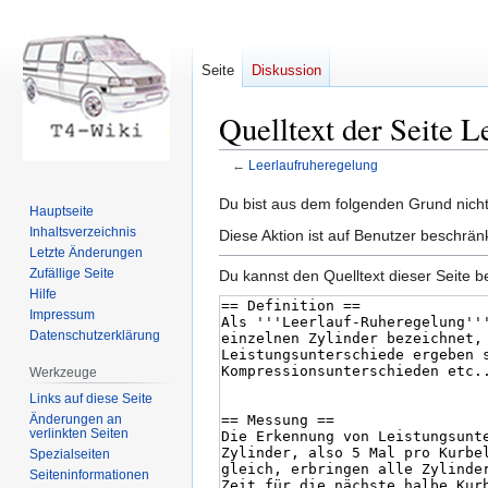
Seite
Diskussion
Quelltext der Seite 
←
Leerlaufruheregelung
Zur
Zur
Du bist aus dem folgenden Grund nicht 
Hauptseite
Navigation
Suche
Inhaltsverzeichnis
Diese Aktion ist auf Benutzer beschrän
springen
springen
Letzte Änderungen
Zufällige Seite
Du kannst den Quelltext dieser Seite b
Hilfe
Impressum
Datenschutzerklärung
Werkzeuge
Links auf diese Seite
Änderungen an
verlinkten Seiten
Spezialseiten
Seiten­informationen