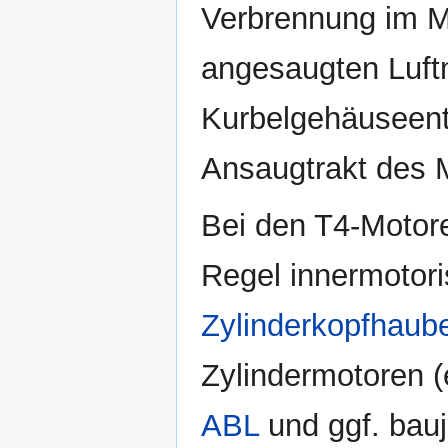
Verbrennung im Mo
angesaugten Luft
Kurbelgehäuseentl
Ansaugtrakt des 
Bei den T4-Motor
Regel innermotori
Zylinderkopfhaub
Zylindermotoren (
ABL
und ggf. bau