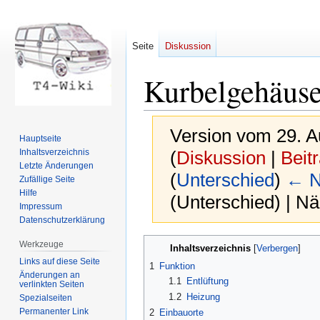
Seite
Diskussion
Kurbelgehäuse
Version vom 29. A
Hauptseite
Inhaltsverzeichnis
(
Diskussion
|
Beit
Letzte Änderungen
(
Unterschied
)
← N
Zufällige Seite
Hilfe
(Unterschied) | N
Impressum
Datenschutzerklärung
Zur
Zur
Werkzeuge
Inhaltsverzeichnis
Navigation
Suche
Links auf diese Seite
1
Funktion
springen
springen
Änderungen an
1.1
Entlüftung
verlinkten Seiten
1.2
Heizung
Spezialseiten
Permanenter Link
2
Einbauorte