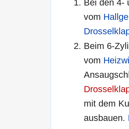
Bei den 4-
vom
Hallge
Drosselkla
Beim 6-Zyl
vom
Heizw
Ansaugschla
Drosselkla
mit dem Ku
ausbauen.