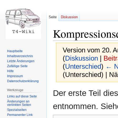
Seite
Diskussion
Kompressions
Version vom 20. A
Hauptseite
Inhaltsverzeichnis
(
Diskussion
|
Beit
Letzte Änderungen
(
Unterschied
)
← N
Zufällige Seite
Hilfe
(Unterschied) | N
Impressum
Datenschutzerklärung
Zur
Zur
Werkzeuge
Der erste Teil die
Navigation
Suche
Links auf diese Seite
springen
springen
Änderungen an
entnommen. Sie
verlinkten Seiten
Spezialseiten
Permanenter Link